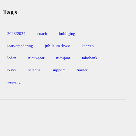
Tags
2023/2024
coach
huldiging
jaarvergadering
jubileum rksvv
kaarten
leden
nieuwjaar
niewjaar
rabobank
rksvv
selectie
support
trainer
werving