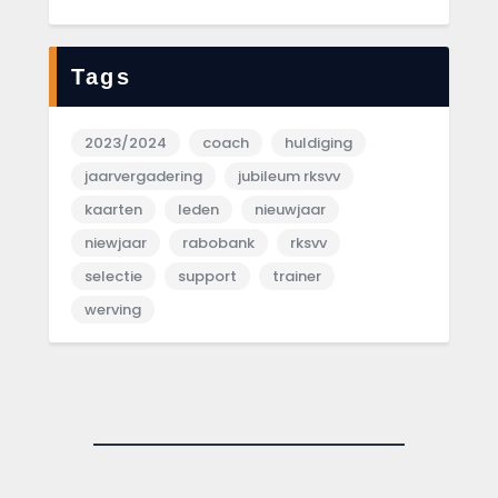
Tags
2023/2024
coach
huldiging
jaarvergadering
jubileum rksvv
kaarten
leden
nieuwjaar
niewjaar
rabobank
rksvv
selectie
support
trainer
werving