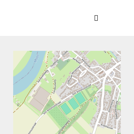
Home
Actueel
RKSVV
Voetbalclub in Swartbroek
Teams
Club info
Evenementen
Contact
Foto album