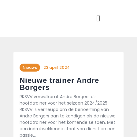
Home
Actueel
RKSVV
Voetbalclub in Swartbroek
Teams
Club info
Evenementen
Contact
Nieuws
23 april 2024
Foto album
Nieuwe trainer Andre
Borgers
RKSVV verwelkomt Andre Borgers als
hoofdtrainer voor het seizoen 2024/2025
RKSVV is verheugd om de benoeming van
Andre Borgers aan te kondigen als de nieuwe
hoofdtrainer voor het komende seizoen. Met
een indrukwekkende staat van dienst en een
passie…