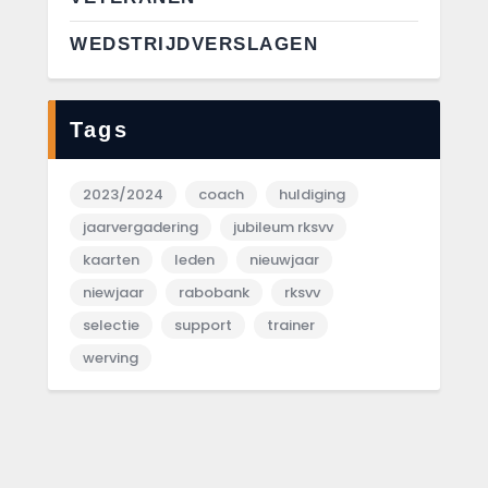
WEDSTRIJDVERSLAGEN
Tags
2023/2024
coach
huldiging
jaarvergadering
jubileum rksvv
kaarten
leden
nieuwjaar
niewjaar
rabobank
rksvv
selectie
support
trainer
werving