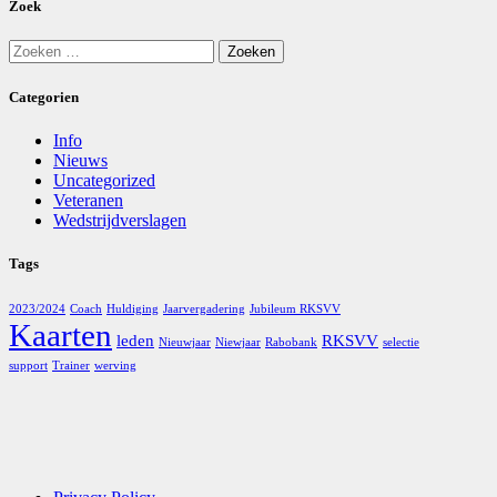
Zoek
Zoeken
naar:
Categorien
Info
Nieuws
Uncategorized
Veteranen
Wedstrijdverslagen
Tags
2023/2024
Coach
Huldiging
Jaarvergadering
Jubileum RKSVV
Kaarten
leden
RKSVV
Nieuwjaar
Niewjaar
Rabobank
selectie
support
Trainer
werving