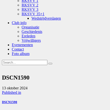
RKSVV 1
RKSVV 2
RKSVV 3
RKSVV 35+1
Wedstrijdverslagen
Club info
Organisatie
Geschiedenis
Ereleden
Vrijwilligers
Evenementen
Contact
Foto album
DSCN1590
13 oktober 2024
Bericht
Previous
Published in
Post
navigatie
DSCN1590