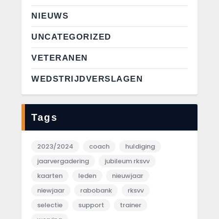
NIEUWS
UNCATEGORIZED
VETERANEN
WEDSTRIJDVERSLAGEN
Tags
2023/2024
coach
huldiging
jaarvergadering
jubileum rksvv
kaarten
leden
nieuwjaar
niewjaar
rabobank
rksvv
selectie
support
trainer