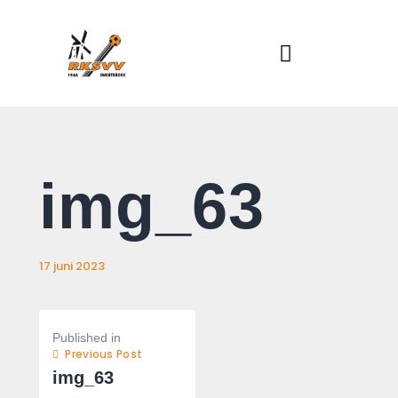
Home
Actueel
RKSVV
Voetbalclub in Swartbroek
Teams
Club info
Evenementen
Contact
img_63
Foto album
17 juni 2023
Published in
Previous Post
img_63