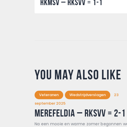
RKMSV – RKSVV = 1-1
You May Also Like
Veteranen
Wedstrijdverslagen
23
september 2025
Merefeldia – Rksvv = 2-1
Na een mooie en warme zomer begonnen w