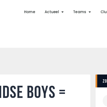
Home
Actueel
Home
Actueel
Teams
Clu
RKSVV
Teams
Voetbalclub in Swartbroek
Club info
Evenementen
Contact
Foto album
Z
ndse Boys =