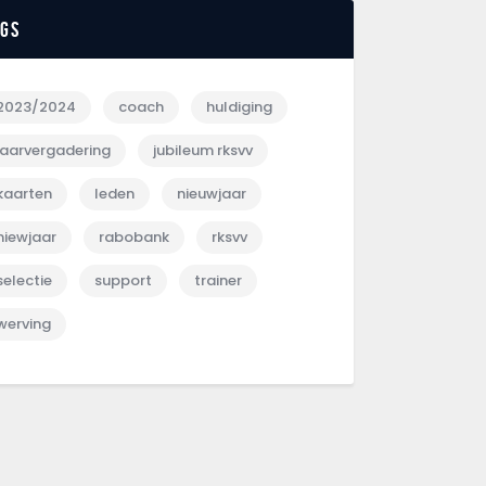
ags
2023/2024
coach
huldiging
jaarvergadering
jubileum rksvv
kaarten
leden
nieuwjaar
niewjaar
rabobank
rksvv
selectie
support
trainer
werving