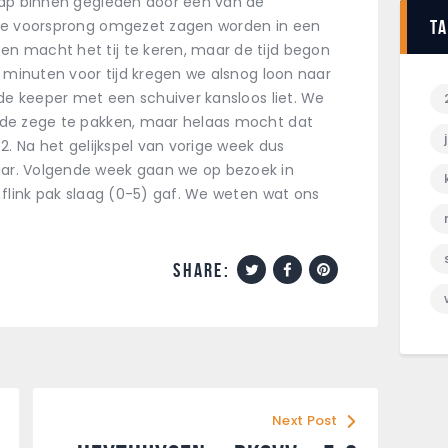
nap binnen gegleden door een van de
T
nze voorsprong omgezet zagen worden in een
 macht het tij te keren, maar de tijd begon
f minuten voor tijd kregen we alsnog loon naar
 de keeper met een schuiver kansloos liet. We
 de zege te pakken, maar helaas mocht dat
2. Na het gelijkspel van vorige week dus
ar. Volgende week gaan we op bezoek in
 flink pak slaag (0-5) gaf. We weten wat ons
share:
Next Post