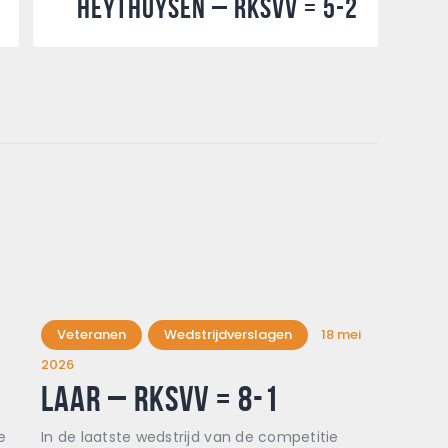
Heythuysen – RKSVV = 5-2
Veteranen
Wedstrijdverslagen
18 mei
2026
Laar – Rksvv = 8-1
e
In de laatste wedstrijd van de competitie