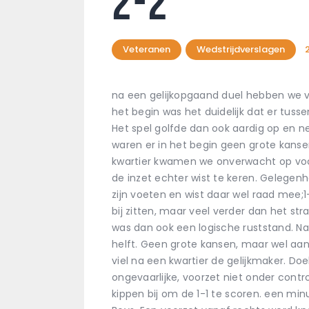
2-2
Veteranen
Wedstrijdverslagen
na een gelijkopgaand duel hebben we 
het begin was het duidelijk dat er tusse
Het spel golfde dan ook aardig op en n
waren er in het begin geen grote kans
kwartier kwamen we onverwacht op voor
de inzet echter wist te keren. Gelegenh
zijn voeten en wist daar wel raad mee;1-
bij zitten, maar veel verder dan het s
was dan ook een logische ruststand. Na 
helft. Geen grote kansen, maar wel aanv
viel na een kwartier de gelijkmaker. D
ongevaarlijke, voorzet niet onder contr
kippen bij om de 1-1 te scoren. een min