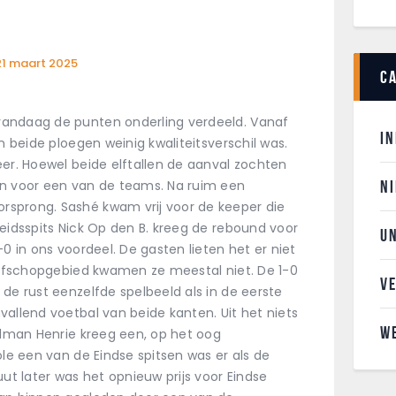
21 maart 2025
C
vandaag de punten onderling verdeeld. Vanaf
I
n beide ploegen weinig kwaliteitsverschil was.
eer. Hoewel beide elftallen de aanval zochten
N
en voor een van de teams. Na ruim een
sprong. Sashé kwam vrij voor de keeper die
eidsspits Nick Op den B. kreeg de rebound voor
U
0 in ons voordeel. De gasten lieten het er niet
trafschopgebied kwamen ze meestal niet. De 1-0
V
de rust eenzelfde spelbeeld als in de eerste
allend voetbal van beide kanten. Uit het niets
W
oelman Henrie kreeg een, op het oog
ole een van de Eindse spitsen was er als de
uut later was het opnieuw prijs voor Eindse