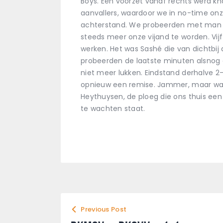
Boys. Een voorzet vanaf rechts werd k
aanvallers, waardoor we in no-time o
achterstand. We probeerden met man en
steeds meer onze vijand te worden. Vij
werken. Het was Sashé die van dichtbij
probeerden de laatste minuten alsnog
niet meer lukken. Eindstand derhalve 2-
opnieuw een remise. Jammer, maar wa
Heythuysen, de ploeg die ons thuis een
te wachten staat.
Previous Post