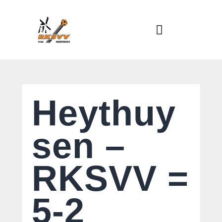
Home
Actueel
RKSVV
Voetbalclub in Swartbroek
Teams
Club info
Evenementen
Heythuy
Contact
Foto album
sen –
RKSVV =
5-2