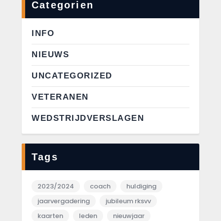
Categorien
INFO
NIEUWS
UNCATEGORIZED
VETERANEN
WEDSTRIJDVERSLAGEN
Tags
2023/2024
coach
huldiging
jaarvergadering
jubileum rksvv
kaarten
leden
nieuwjaar