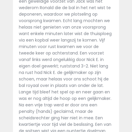
een geweldige voorzet van Jack was het
wederom Ronald die de bal in het net wist te
deponeren, waardoor we plotseling op
voorsprong kwamen. Echt lang mochten we
helaas niet genieten van onze voorsprong
want enkele minuten later wist de thuisploeg
via een kopbal weer langszij te komen. Vijf
minuten voor rust kwamen we voor de
tweede keer op achterstand. Een voorzet
vanaf links werd ongelukkig door Nick E. in
eigen doel gewerkt; ruststand 3-2. Niet lang
na rust had Nick E. de gelijkmaker op zijn
schoen, maar helaas voor ons schoot hij de
bal royaal over in plaats van onder de lat.
Lange tijd bleef het spel op en neer gaan en
was er nog altijd de hoop op een gelijkmaker.
Na een vrije trap werd er door ons een
penalty (hands) geclaimd, maar de
scheidsrechter ging hier niet in mee. Een
kwartiertje voor tijd viel de beslissing. Een van
de spitsen wist via een puntertje doelman