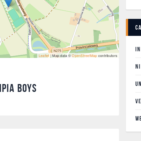
C
I
Leaflet
| Map data ©
OpenStreetMap
contributors
N
U
pia Boys
V
W