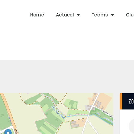
Home
Actueel
Home
Actueel
Teams
Clu
RKSVV
Teams
Voetbalclub in Swartbroek
Club info
Evenementen
Contact
Foto album
Z