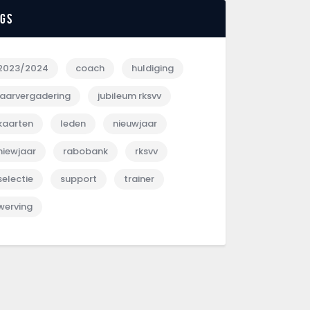
ags
2023/2024
coach
huldiging
jaarvergadering
jubileum rksvv
kaarten
leden
nieuwjaar
niewjaar
rabobank
rksvv
selectie
support
trainer
werving