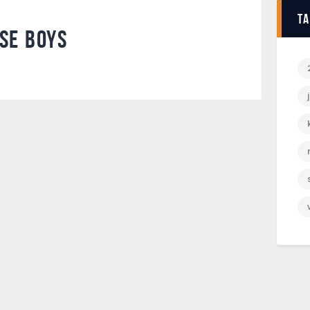
T
se Boys