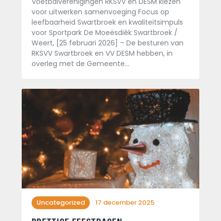
Voetbalverenigingen RKSVV en DESM kiezen
voor uitwerken samenvoeging Focus op
leefbaarheid Swartbroek en kwaliteitsimpuls
voor Sportpark De Moeësdiêk Swartbroek /
Weert, [25 februari 2026] – De besturen van
RKSVV Swartbroek en VV DESM hebben, in
overleg met de Gemeente…
Uncategorized
17 december 2025