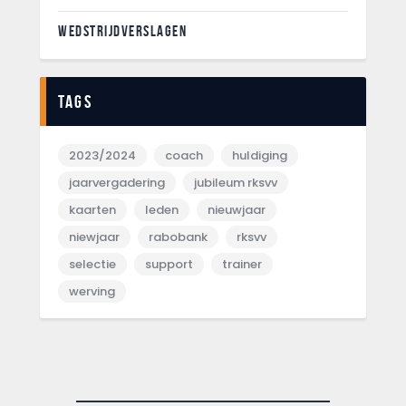
WEDSTRIJDVERSLAGEN
Tags
2023/2024
coach
huldiging
jaarvergadering
jubileum rksvv
kaarten
leden
nieuwjaar
niewjaar
rabobank
rksvv
selectie
support
trainer
werving