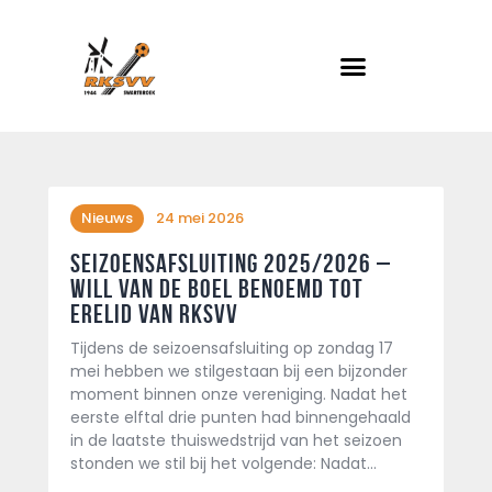
RKSVV
Voetbalclub in Swartbroek
Home
Actueel
Nieuws
24 mei 2026
Teams
Seizoensafsluiting 2025/2026 –
Club info
Will van de Boel benoemd tot
Erelid van RKSVV
Evenementen
Tijdens de seizoensafsluiting op zondag 17
Contact
mei hebben we stilgestaan bij een bijzonder
moment binnen onze vereniging. Nadat het
Foto album
eerste elftal drie punten had binnengehaald
in de laatste thuiswedstrijd van het seizoen
stonden we stil bij het volgende: Nadat…