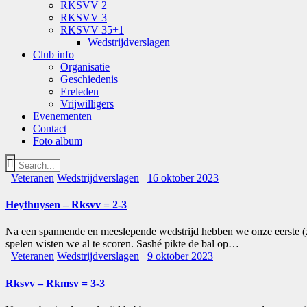
RKSVV 2
RKSVV 3
RKSVV 35+1
Wedstrijdverslagen
Club info
Organisatie
Geschiedenis
Ereleden
Vrijwilligers
Evenementen
Contact
Foto album
Veteranen
Wedstrijdverslagen
16 oktober 2023
Heythuysen – Rksvv = 2-3
Na een spannende en meeslepende wedstrijd hebben we onze eerste (
spelen wisten we al te scoren. Sashé pikte de bal op…
Veteranen
Wedstrijdverslagen
9 oktober 2023
Rksvv – Rkmsv = 3-3