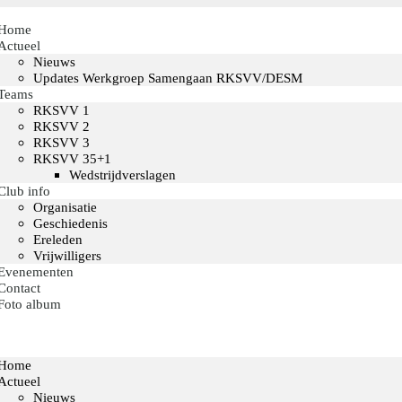
Home
Actueel
Nieuws
Updates Werkgroep Samengaan RKSVV/DESM
Teams
RKSVV 1
RKSVV 2
RKSVV 3
RKSVV 35+1
Wedstrijdverslagen
Club info
Organisatie
Geschiedenis
Ereleden
Vrijwilligers
Evenementen
Contact
Foto album
Home
Actueel
Nieuws